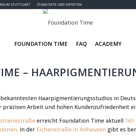
RAUM STUTTGART
STANDORTE UND EXPERTEN
FOUNDATION TIME
FAQ
ACADEMY
IME – HAARPIGMENTIERU
 bekanntesten Haarpigmentierungsstudios in Deuts
er präzisen Arbeit und hohen Kundenzufriedenheit 
otteriestraße
erreicht Foundation Time aktuell
161
Sternen
. In der
Eichenstraße in Anhausen
gibt es be