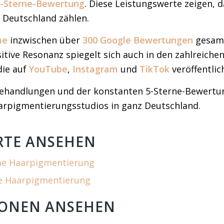
-Sterne-Bewertung
. Diese Leistungswerte zeigen, 
 Deutschland zählen.
me
inzwischen über
300 Google Bewertungen
gesamm
sitive Resonanz spiegelt sich auch in den zahlreiche
die auf
YouTube
,
Instagram
und
TikTok
veröffentlic
 Behandlungen und der konstanten 5-Sterne-Bewertu
rpigmentierungsstudios in ganz Deutschland.
RTE ANSEHEN
me Haarpigmentierung
me Haarpigmentierung
IONEN ANSEHEN