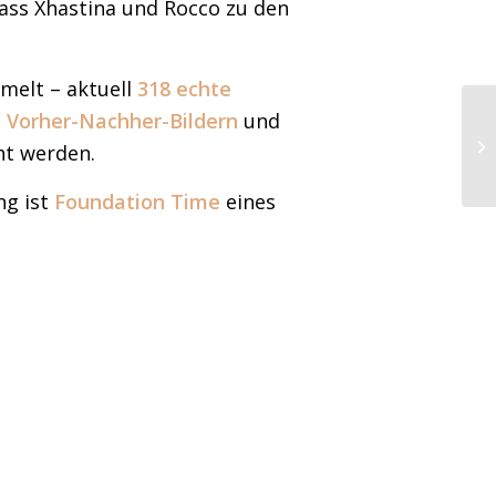
dass Xhastina und Rocco zu den
elt – aktuell
318 echte
n
Vorher-Nachher-Bildern
und
Di
ht werden.
De
ng ist
Foundation Time
eines